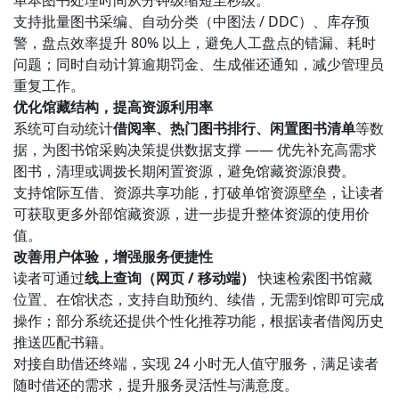
支持批量图书采编、自动分类（中图法 / DDC）、库存预
警，盘点效率提升 80% 以上，避免人工盘点的错漏、耗时
问题；同时自动计算逾期罚金、生成催还通知，减少管理员
重复工作。
优化馆藏结构，提高资源利用率
系统可自动统计
借阅率、热门图书排行、闲置图书清单
等数
据，为图书馆采购决策提供数据支撑 —— 优先补充高需求
图书，清理或调拨长期闲置资源，避免馆藏资源浪费。
支持馆际互借、资源共享功能，打破单馆资源壁垒，让读者
可获取更多外部馆藏资源，进一步提升整体资源的使用价
值。
改善用户体验，增强服务便捷性
读者可通过
线上查询（网页 / 移动端）
快速检索图书馆藏
位置、在馆状态，支持自助预约、续借，无需到馆即可完成
操作；部分系统还提供个性化推荐功能，根据读者借阅历史
推送匹配书籍。
对接自助借还终端，实现 24 小时无人值守服务，满足读者
随时借还的需求，提升服务灵活性与满意度。