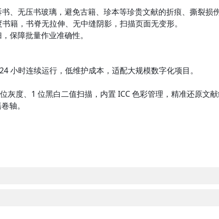
拆书、无压书玻璃，避免古籍、珍本等珍贵文献的折痕、撕裂损
配不同厚度书籍，书脊无拉伸、无中缝阴影，扫描页面无变形。
扫，保障批量作业准确性。
），7×24 小时连续运行，低维护成本，适配大规模数字化项目。
8 位灰度、1 位黑白二值扫描，内置 ICC 色彩管理，精准还原文
籍卷轴。