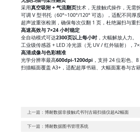
无损扫描与柔性翻页
采用
真空吸附 + 气流翻页
技术，无接触式操作，无需
可调 V 型书托（60°~100°/120° 可选），适
超声波重张检测，确保每次仅翻 1 页，杜绝漏扫与重
高速高效与 7×24 小时稳定
全自动模式可达
2300页以上每小时
，大幅解放人力。
工业级传感器 + LED 冷光源（无 UV / 红外辐射
高清成像与色彩精准
光学分辨率最高
600dpi-1200dpi
，支持 24 位彩色、
扫描幅面覆盖 A3+，适配超厚书籍、大幅面案卷与古
上一篇：
博耐数据非接触式书刊古籍扫描仪超A2幅面
下一篇：
博耐数据图书管理系统